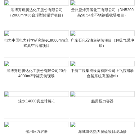
淄博齐翔腾达化工股份有限公司
贵州息烽开磷化工有限公司（DN5200
（2000m³X36台球型储罐群项目）
高58.54米不锈钢吸收塔项目）
电力中国电力科学研究院φ18000mm立
广东石化石油焦制氢项目（解吸气缓冲
式真空容器项目
罐）
淄博齐翔腾达化工股份有限公司20台
中航工程集成设备有限公司上飞院滑轨
4000m3球罐安装现场
台架系统高压罐xiu
涞水14000真空球罐-1
船用压力容器
船用压力容器
海城凯达热力脱硫项目现场修