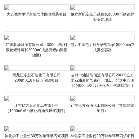
大连西太平洋富氢气体回收撬装项目
俄罗斯航空航天试验仓φ8000不锈钢封
头安装现场
广州联油能源有限公司（3000m³原料
电力中国电力科学研究院φ18000mm立
液化烃球罐和3000m³成品芳烃内浮顶
式真空容器
罐区)
黑龙江东胜石油化工有限公司
吉林中油洁能储运有限公司20000立方
200m³X18台碳五储罐项目
米石油液化气储存、加工、配送中心项
目(4000m³X5台液化石油气球罐项目)
辽宁亿方石油化工有限公司
辽宁亿方石油化工有限公司（立式储罐
（1000m³x6台液化石油气球罐项目）
项目）
神化学工业股份30万吨年环氧丙烷项目
神化学工业股份30万吨年环氧丙烷项目