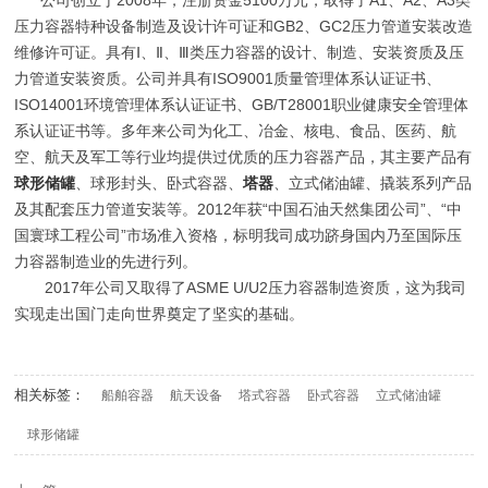
公司创立于2008年，注册资金5100万元，取得了A1、A2、A3类
压力容器特种设备制造及设计许可证和GB2、GC2压力管道安装改造
维修许可证。具有Ⅰ、Ⅱ、Ⅲ类压力容器的设计、制造、安装资质及压
力管道安装资质。公司并具有ISO9001质量管理体系认证证书、
ISO14001环境管理体系认证证书、GB/T28001职业健康安全管理体
系认证证书等。多年来公司为化工、冶金、核电、食品、医药、航
空、航天及军工等行业均提供过优质的压力容器产品，其主要产品有
球形储罐
、球形封头、卧式容器、
塔器
、立式储油罐、撬装系列产品
及其配套压力管道安装等。2012年获“中国石油天然集团公司”、“中
国寰球工程公司”市场准入资格，标明我司成功跻身国内乃至国际压
力容器制造业的先进行列。
2017年公司又取得了ASME U/U2压力容器制造资质，这为我司
实现走出国门走向世界奠定了坚实的基础。
相关标签：
船舶容器
航天设备
塔式容器
卧式容器
立式储油罐
球形储罐