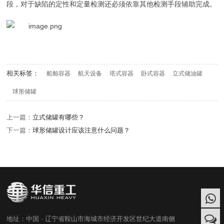
段，对于缺陷的定性和定量检测还必须依靠其他检测手段辅助完成。
相关标签：
船舶容器
航天设备
塔式容器
卧式容器
立式储油罐
球形储罐
上一篇：
立式储罐有哪些？
下一篇：
球形储罐设计应该注意什么问题？
地址：中国 · 辽宁省鞍山市海城市经济开发区世纪大道南侧