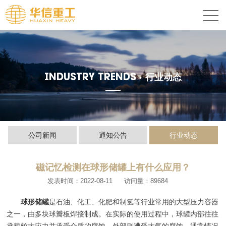
INDUSTRY TRENDS ·
行业动态
公司新闻
通知公告
行业动态
磁记忆检测在球形储罐上有什么应用？
发表时间：2022-08-11
访问量：89684
球形储罐
是石油、化工、化肥和制氢等行业常用的大型压力容器
之一，由多块球瓣板焊接制成。在实际的使用过程中，球罐内部往往