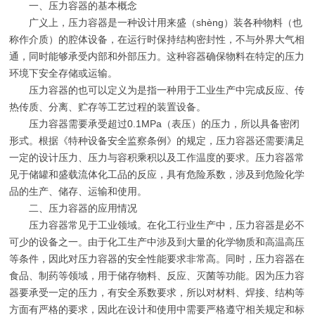
一、压力容器的基本概念
广义上，压力容器是一种设计用来盛（shèng）装各种物料（也
称作介质）的腔体设备，在运行时保持结构密封性，不与外界大气相
通，同时能够承受内部和外部压力。这种容器确保物料在特定的压力
环境下安全存储或运输。
压力容器的也可以定义为是指一种用于工业生产中完成反应、传
热传质、分离、贮存等工艺过程的装置设备。
压力容器需要承受超过0.1MPa（表压）的压力，所以具备密闭
形式。根据《特种设备安全监察条例》的规定，压力容器还需要满足
一定的设计压力、压力与容积乘积以及工作温度的要求。压力容器常
见于储罐和盛载流体化工品的反应，具有危险系数，涉及到危险化学
品的生产、储存、运输和使用。
二、压力容器的应用情况
压力容器常见于工业领域。在化工行业生产中，压力容器是必不
可少的设备之一。由于化工生产中涉及到大量的化学物质和高温高压
等条件，因此对压力容器的安全性能要求非常高。同时，压力容器在
食品、制药等领域，用于储存物料、反应、灭菌等功能。因为压力容
器要承受一定的压力，有安全系数要求，所以对材料、焊接、结构等
方面有严格的要求，因此在设计和使用中需要严格遵守相关规定和标