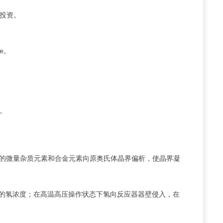
投资。
e。
。
中的微量杂质元素和合金元素向原奥氏体晶界偏析，使晶界凝
高的氢浓度；在高温高压操作状态下氢向反应器器壁侵入，在