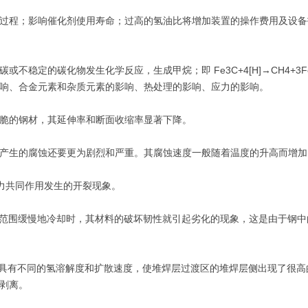
过程；影响催化剂使用寿命；过高的氢油比将增加装置的操作费用及设备
稳定的碳化物发生化学反应，生成甲烷；即 Fe3C+4[H]→CH4+3F
响、合金元素和杂质元素的影响、热处理的影响、应力的影响。
脆的钢材，其延伸率和断面收缩率显著下降。
产生的腐蚀还要更为剧烈和严重。其腐蚀速度一般随着温度的升高而增加
拉应力共同作用发生的开裂现象。
此温度范围缓慢地冷却时，其材料的破坏韧性就引起劣化的现象，这是由于钢
锈钢具有不同的氢溶解度和扩散速度，使堆焊层过渡区的堆焊层侧出现了很
剥离。