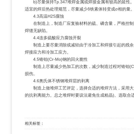
b)尽量保持Tp.347堆焊金属或焊接金属有较高的延性。
适宜的焊后热处理规范，尽量减少δ铁素体转变成σ相的量
4.3高温H2S腐蚀
在制造上，制造厂应复验材料的硫、磷含量，严格控制
焊缝无缺陷。
4.4连多硫酸应力腐蚀开裂
制造上要尽量消除或减轻由于冷加工和焊接引起的残余
焊接应力和冷加工应力。
4.5铬钼(Cr-Mo)钢的回火脆性
制造上尽量减少热加工的次数，减少制造过程对铬钼(C
损伤。
4.6奥氏体不锈钢堆焊层的剥离
制造上做堆焊工艺评定，选择合适的堆焊方法，采用大电
的抗剥离能力。总之堆焊时要设法避免生成粗晶)。选取合适
相关标签：