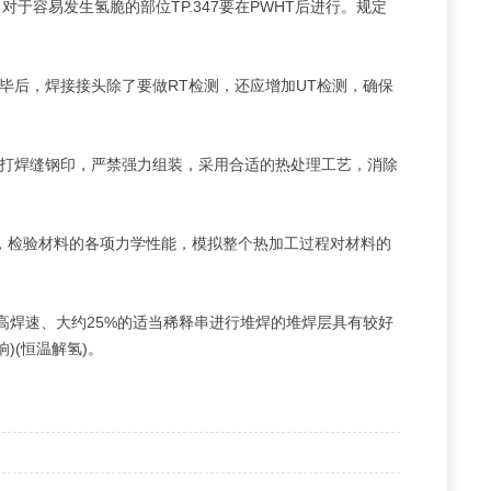
；对于容易发生氢脆的部位TP.347要在PWHT后进行。规定
毕后，焊接接头除了要做RT检测，还应增加UT检测，确保
打焊缝钢印，严禁强力组装，采用合适的热处理工艺，消除
板，检验材料的各项力学性能，模拟整个热加工过程对材料的
的高焊速、大约25%的适当稀释串进行堆焊的堆焊层具有较好
)(恒温解氢)。