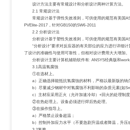
设计方法主要有常规设计和分析设计两种计算方法。
2.1 常规设计法
常规设计基于弹性失效准则，可供使用的规范有美国AS
PVElite-2017，针对GB150的SW6-2011
2.2 分析设计法
分析设计基于塑性失效准则，可供使用的规范有美国AS
“分析设计”要求对反应器的有关部位的应力进行详细
了设计的准确性与使用可靠性，但相对设计费用大大增加。
分析设计主要计算机辅助软件有: ANSYS经典版和wo
3.1高温氢腐蚀
①在选材上。
a）正确选择能抵抗氢腐蚀的材料，严格以最新版的纳
b）尽量减少钢材中对氢腐蚀不利影响的杂质元素(如Sn
c）主材应采用正火（允许加速冷却）+回火的处理制
②在热处理上。设备必须进行焊后热处理。
③在操作指导上。
a）严格禁止设备超温；
b）控制外加应力水平（不要急剧升温或者降温，升压
3.2氢脆