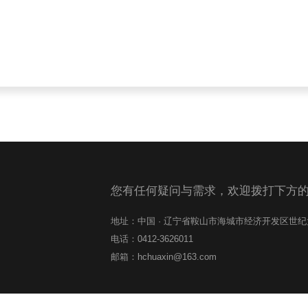
您有任何疑问与需求，欢迎拨打下方
地址：中国 · 辽宁省鞍山市海城市经济开发区世
电话：0412-3626011
邮箱：hchuaxin@163.com