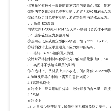
①氢脆的敏感性一般是随钢材强度的提高而增加；钢材
②钢的显微组织对氢脆有影响，通过无损检测消除宏观
③残余应力对氢脆有影响，通过热处理消除残余应力。
3.3 高温H2S腐蚀
内壁堆焊TP309L+TP347奥氏体不锈钢（奥氏体不
3.4 连多硫酸应力腐蚀开裂
①选用超低碳或稳定型的不锈钢，如Tp321、Tp347。
②结构设计上应尽量避免有应力集中的结构。
3.5 铬钼(Cr-Mo)钢的回火脆性
设计时严格控制材料化学成分中的杂质元素(如P、Sn、As
3.6 奥氏体不锈钢堆焊层的剥离
①在选材上。从材质上加以改进，例如降低Cr-Mo钢母
4.加氢反应器在制造上需要注意什么呢？
4.1高温氢腐蚀
在制造上，应采用碱性焊条，控制焊条的含水量，焊
4.2氢脆
在制造上，
a）尽量减少应变幅度，降低热应力和避免应力集中。