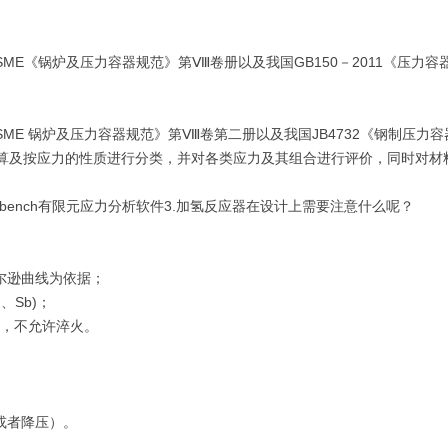
ME《锅炉及压力容器规范》第Ⅷ卷册以及我国GB150－2011《压力容
ME 锅炉及压力容器规范》第Ⅷ卷第二册以及我国JB4732《钢制压力
计算及按应力的性质进行分类，并对各类应力及其组合进行评价，同时对材
rkbench有限元应力分析软件3.加氢反应器在设计上需要注意什么呢？
尔逊曲线为依据；
、Sb)；
度，不允许淬火。
或者降压）。