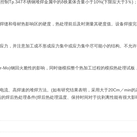
控制Tp.347不锈钢堆焊金属中的δ铁素体含量小于10%(下限应大于3％)
。
焊缝和母材热影响区的硬度，热处理前后及时测量其硬度值。设备焊接完
应力，并注意加工成不形成应力集中或应力集中尽可能小的结构。不允许
r-Mo)钢回火脆性的影响，同时做模拟整个热加工过程的模拟热处理试
流、高焊速的堆焊方法。(如有研究结果表明，采用大于20Cm／min
的焊后热处理条件(焊后热处理温度、保持时间对于抗剥离性能有很大影响