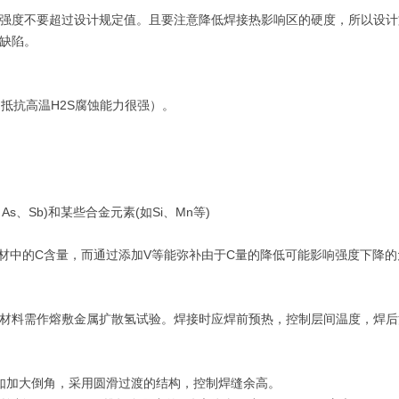
强度不要超过设计规定值。且要注意降低焊接热影响区的硬度，所以设计
缺陷。
锈钢抵抗高温H2S腐蚀能力很强）。
、Sb)和某些合金元素(如Si、Mn等)
材中的C含量，而通过添加V等能弥补由于C量的降低可能影响强度下降的元
接材料需作熔敷金属扩散氢试验。焊接时应焊前预热，控制层间温度，焊
如加大倒角，采用圆滑过渡的结构，控制焊缝余高。