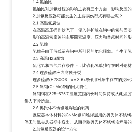
1.4 氢油比
氢油比对加氢过程的影响主要有三个方面：影响反应的
2.加氢反应器可能发生的主要损伤型式有哪些呢？
2.1 高温氢腐蚀
在高温高压操作状态下，侵入并扩散在钢中的氢与固溶碳或不
影响高温氢腐蚀的主要因素温度、压力和暴露时间的影
2.2 氢脆
氢脆是由于氢残留在钢中所引起的脆化现象。产生了氢
2.3 高温H2S腐蚀
硫化氢和氢气共存条件下，比硫化氢单独存在时对钢材
2.4 连多硫酸应力腐蚀开裂
连多硫酸(H2SXO6，x＝3-6)与作用对象中存在的
2.5 铬钼(Cr-Mo)钢的回火脆性
铬钼钢在325~575℃温度范围内长时间保持或从
集力下降所至。
2.6 奥氏体不锈钢堆焊层的剥离
反应器本体材料的Cr-Mo钢和堆焊层用的奥氏体不
停工时氢会从器壁中逸出。从而导致奥氏体不锈钢堆焊层的
2.加氢反应器的设计方法