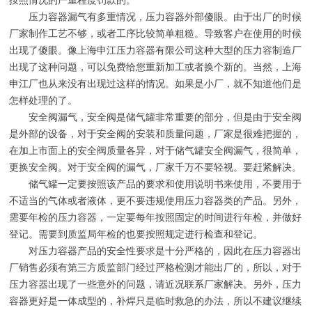
按照情况的严重程度罚款的。
压力容器漏气有多重情况，压力容器外部傻眼。由于出厂的时候
厂家制作工艺不够，或者工序比较简单粗糙。导致客户在使用的时候
出现了傻眼。像上海申江压力容器有限公司这种大型的压力容制造厂
出现了这种问题，可以免费给您重新加工或者换个新的。当然，上海
申江厂也从来没有出现过这样的情况。如果是小厂，就不知道他们是
怎样处理的了。
安全阀漏气，安全阀是储气罐非常重要的部分，但是由于安全阀
是外部的设备，对于安全阀的安装和质量问题，厂家是很难把握的，
在加上市面上的安全阀质量各异，对于储气罐安全阀漏气，很简单，
更换安全阀。对于安全阀的漏气，厂家千万不要轻视。要赶紧解决。
储气罐一定要按照该产品的要求和使用说明书来使用，不要用于
不适当的气体或者液体，更不要违规使用压力容器类的产品。另外，
需要年检的压力容器，一定要每年按照固定的时间进行年检，并做好
登记。需要到质监局年检的也要按照规定进行检查和登记。
对压力容器产品的安全性要求是十分严格的，因此在压力容器出
厂销售必须有第三方质监部门经过严格检测才能出厂的，所以，对于
压力容器出现了一些意外的问题，请近况联系厂家解决。另外，压力
容器更好是一体成型的，补焊只是临时救急的办法，所以不建议继续