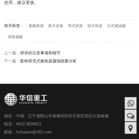
使用，建议更换。
相关标签：
船舶容器
航天设备
塔式容器
卧式容器
立式储油罐
球形储罐
上一篇：
焊评的注意事项和细节
下一篇：
影响管壳式换热器腐蚀因素分析
地址：中国 · 辽宁省鞍山市海城市经济开发区世纪大道南侧
电话：0412-3626011
邮箱：hchuaxin@163.com