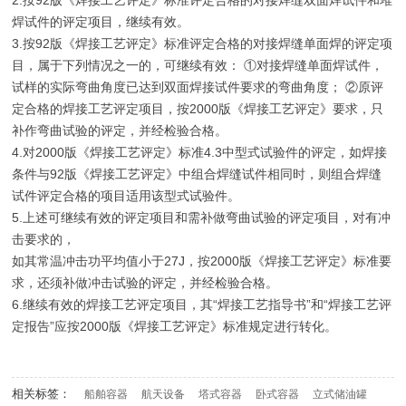
2.按92版《焊接工艺评定》标准评定合格的对接焊缝双面焊试件和堆
焊试件的评定项目，继续有效。
3.按92版《焊接工艺评定》标准评定合格的对接焊缝单面焊的评定项
目，属于下列情况之一的，可继续有效： ①对接焊缝单面焊试件，
试样的实际弯曲角度已达到双面焊接试件要求的弯曲角度； ②原评
定合格的焊接工艺评定项目，按2000版《焊接工艺评定》要求，只
补作弯曲试验的评定，并经检验合格。
4.对2000版《焊接工艺评定》标准4.3中型式试验件的评定，如焊接
条件与92版《焊接工艺评定》中组合焊缝试件相同时，则组合焊缝
试件评定合格的项目适用该型式试验件。
5.上述可继续有效的评定项目和需补做弯曲试验的评定项目，对有冲
击要求的，
如其常温冲击功平均值小于27J，按2000版《焊接工艺评定》标准要
求，还须补做冲击试验的评定，并经检验合格。
6.继续有效的焊接工艺评定项目，其“焊接工艺指导书”和“焊接工艺评
定报告”应按2000版《焊接工艺评定》标准规定进行转化。
相关标签：
船舶容器
航天设备
塔式容器
卧式容器
立式储油罐