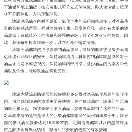
按材质可分金属油罐和非金属油罐；按所处位置可分地下油罐、半地
下油罐和地上油罐；按安装形式可分立式储油罐、卧式储油罐；按形
状可分圆柱形、方箱形和球形。
油罐油品储存的时间越长，氧化产生的沉积物就越多，对油品质
量的影响就越严重。同时油罐的金属一旦腐蚀穿孔，就会有大量的油
品渗漏，造成经济上的浪费和环境的破坏，甚至引发火灾的危险。因
此，必须每年检查罐底一次，以判断是否需要清洗。
油罐石油储罐的洁净影响到油品质量，储罐的健康状况威胁着周
边环境和油罐区的安全。保持油罐清洁，科学控制油罐罐壁腐蚀对于
油品企业是不容忽视的。保持油罐内部洁净，减少油品的污染各种金
属以及铁锈，能诱发油品氧化变质。
油罐内壁涂刷防锈层能较好地避免金属对油品氧化所起的催化作
用。汽油储罐罐底的渣质主要是铁锈，在油罐卸油时，罐底部的沉积
物就会被泛起，粉状铁锈会溶入油品，如果汽车加到了这样的油品，
对车辆本身的危害是很大的。柴油储罐罐底的沉积物积累十年，罐底
部的糊状油泥就会达到15厘米左右。定期清洗储罐以及内壁防腐涂
层是解决金属氧化锈蚀，减缓油品变质的进程的有效措施；