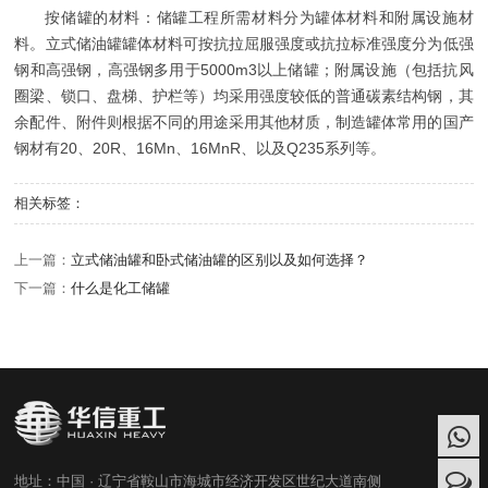
按储罐的材料：储罐工程所需材料分为罐体材料和附属设施材
料。立式储油罐罐体材料可按抗拉屈服强度或抗拉标准强度分为低强
钢和高强钢，高强钢多用于5000m3以上储罐；附属设施（包括抗风
圈梁、锁口、盘梯、护栏等）均采用强度较低的普通碳素结构钢，其
余配件、附件则根据不同的用途采用其他材质，制造罐体常用的国产
钢材有20、20R、16Mn、16MnR、以及Q235系列等。
相关标签：
上一篇：
立式储油罐和卧式储油罐的区别以及如何选择？
下一篇：
什么是化工储罐
地址：中国 · 辽宁省鞍山市海城市经济开发区世纪大道南侧