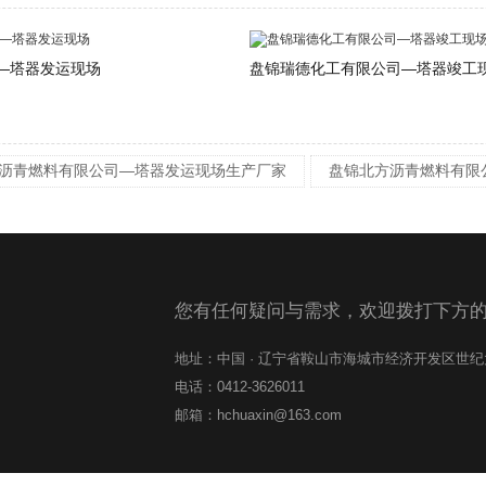
—塔器发运现场
盘锦瑞德化工有限公司—塔器竣工
沥青燃料有限公司—塔器发运现场生产厂家
盘锦北方沥青燃料有限
您有任何疑问与需求，欢迎拨打下方
地址：中国 · 辽宁省鞍山市海城市经济开发区世
电话：0412-3626011
邮箱：hchuaxin@163.com