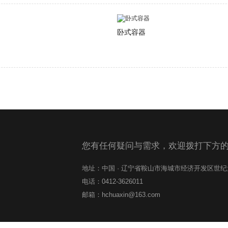
卧式容器
您有任何疑问与需求，欢迎拨打下方
地址：中国 · 辽宁省鞍山市海城市经济开发区世
电话：0412-3626011
邮箱：hchuaxin@163.com