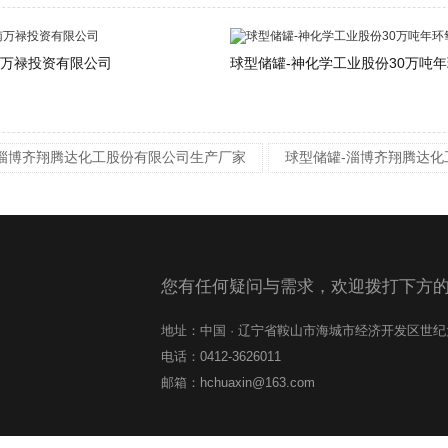
南万禄投资有限公司
球型储罐-神化学工业股份30万吨年环
-淄博齐翔腾达化工股份有限公司生产厂家
球型储罐-淄博齐翔腾达
您有任何疑问与需求，欢迎拨打下方
地址：中国 · 辽宁省鞍山市海城市经济开发区世
电话：0412-3626011
邮箱：hchuaxin@163.com